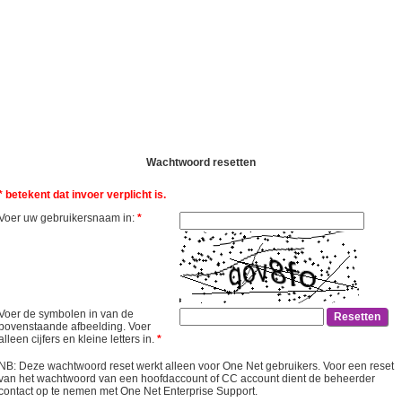
Wachtwoord resetten
* betekent dat invoer verplicht is.
Voer uw gebruikersnaam in:
*
Voer de symbolen in van de
bovenstaande afbeelding. Voer
alleen cijfers en kleine letters in.
*
NB: Deze wachtwoord reset werkt alleen voor One Net gebruikers. Voor een reset
van het wachtwoord van een hoofdaccount of CC account dient de beheerder
contact op te nemen met One Net Enterprise Support.